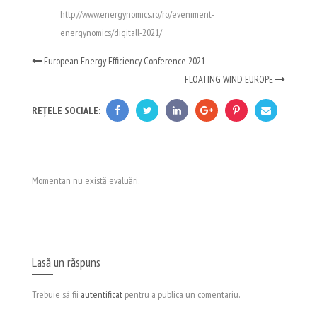
http://www.energynomics.ro/ro/eveniment-
energynomics/digitall-2021/
European Energy Efficiency Conference 2021
FLOATING WIND EUROPE
REȚELE SOCIALE:
Momentan nu există evaluări.
Lasă un răspuns
Trebuie să fii
autentificat
pentru a publica un comentariu.