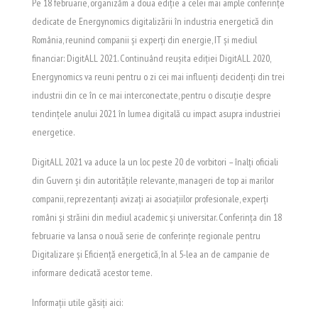
Pe 18 februarie, organizăm a doua ediție a celei mai ample conferințe
dedicate de Energynomics digitalizării în industria energetică din
România, reunind companii și experți din energie, IT și mediul
financiar: DigitALL 2021. Continuând reușita ediției DigitALL 2020,
Energynomics va reuni pentru o zi cei mai influenţi decidenţi din trei
industrii din ce în ce mai interconectate, pentru o discuție despre
tendințele anului 2021 în lumea digitală cu impact asupra industriei
energetice.
DigitALL 2021 va aduce la un loc peste 20 de vorbitori – înalţi oficiali
din Guvern şi din autorităţile relevante, manageri de top ai marilor
companii, reprezentanţi avizaţi ai asociaţiilor profesionale, experţi
români şi străini din mediul academic şi universitar. Conferința din 18
februarie va lansa o nouă serie de conferințe regionale pentru
Digitalizare și Eficiență energetică, în al 5-lea an de campanie de
informare dedicată acestor teme.
Informații utile găsiți aici: