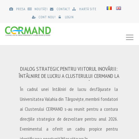
PRESA
NOUTĂȚI
CONTACT
HARTĂ SITE
CONT NOU!
LOGIN
DIALOG STRATEGIC PENTRU VIITORUL INOVĂRII:
ÎNTÂLNIRE DE LUCRU A CLUSTERULUI CERMAND LA
UNIVERSITATEA VALAHIA DIN TÂRGOVIȘTE
În cadrul unei întâlniri de lucru desfășurate la
Universitatea Valahia din Târgoviște, membrii fondatori
ai Clusterului CERMAND s-au reunit pentru a contura
direcțiile strategice de dezvoltare pentru anul 2026.
Evenimentul a oferit un cadru propice pentru
identificarea oportunităților viitoare în