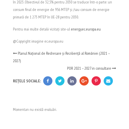
în 2023. Obiectivul de 32,5% pentru 2030 se traduce într-o parte: un
consum final de energie de 956 MTEP și /sau consum de energie
primară de 1 273 MTEP în UE-28 pentru 2030.
Pentru mai multe detalii vizitați site-ul
energy.ec.europa.eu
@Copyright imagine ec.europa.eu
Planul Național de Redresare și Reziliență al României (2021 –
2027)
POR 2021 – 2027 in consultare
REȚELE SOCIALE:
Momentan nu există evaluări.