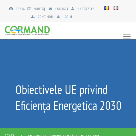
PRESA
NOUTĂȚI
CONTACT
HARTĂ SITE
CONT NOU!
LOGIN
Obiectivele UE privind
Eficiența Energetica 2030
ACASĂ
OBIECTIVELE UE PRIVIND EFICIENȚA ENERGETICA 2030