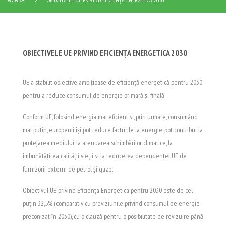
OBIECTIVELE UE PRIVIND EFICIENȚA ENERGETICA 2030
UE a stabilit obiective ambițioase de eficiență energetică pentru 2030
pentru a reduce consumul de energie primară și finală.
Conform UE, folosind energia mai eficient și, prin urmare, consumând
mai puțin, europenii își pot reduce facturile la energie, pot contribui la
protejarea mediului, la atenuarea schimbărilor climatice, la
îmbunătățirea calității vieții și la reducerea dependenței UE de
furnizorii externi de petrol și gaze.
Obiectivul UE privind Eficiența Energetica pentru 2030 este de cel
puțin 32,5% (comparativ cu previziunile privind consumul de energie
preconizat în 2030), cu o clauză pentru o posibilitate de revizuire până