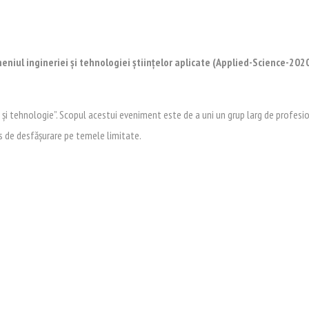
meniul ingineriei și tehnologiei științelor aplicate (Applied-Science-202
rie și tehnologie”. Scopul acestui eveniment este de a uni un grup larg de profesi
urs de desfășurare pe temele limitate.