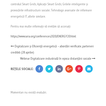
controlul Smart Grids; Aplicații Smart Grids; Grilele inteligente și
provocările infrastructurii sociale; Tehnologii avansate de informare
energetică IT, altele similare.
Pentru mai multe informații vă invităm să accesați:
https://www.iaria.org/conferences2020/ENERGY20.html
Digitalizare și Eficiență energetică – abordări verificate, parteneri
credibili (28 aprilie)
Webinar Digitalizare industrială în epoca distanțării sociale
REȚELE SOCIALE:
Momentan nu există evaluări.