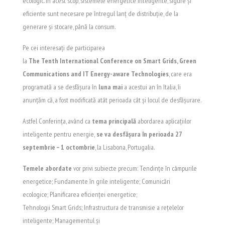
ecologic. În acest scop, sistemele energetice inteligente, sigure și
eficiente sunt necesare pe întregul lanț de distribuție, de la
generare și stocare, până la consum.
Pe cei interesați de participarea
la
The
Tenth
International
Conference
on
Smart
Grids
, Green
Communications
and
IT Energy-
aware
Technologies
, care era
programată a se desfășura în
luna mai
a acestui an în Italia, îi
anunțăm că, a fost modificată atât perioada cât și locul de desfășurare.
Astfel Conferința, având ca
tema principală
abordarea aplicațiilor
inteligente pentru energie,
se va desfășura în perioada 27
septembrie – 1 octombrie
, la Lisabona, Portugalia.
Temele abordate
vor privi subiecte precum: Tendințe în câmpurile
energetice; Fundamente în grile inteligente; Comunicări
ecologice; Planificarea eficienței energetice;
Tehnologii Smart Grids; Infrastructura de transmisie a rețelelor
inteligente; Managementul și